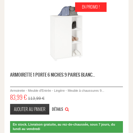
EN PROMO !
ARMOIRETTE 1 PORTE 6 NICHES 9 PAIRES BLANC...
Armoirette - Meuble d'Entrée - Lingère - Meuble à chaussures 9...
83,99 €
113,99 €
AJOUTER AU PANIER
DÉTAILS
En stock. Livraison gratuite, au rez-de-chaussée, sous 7 jours, du
lundi au vendredi