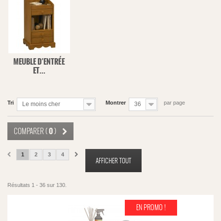
MEUBLE D'ENTRÉE
ET...
Tri
Montrer
par page
Le moins cher
36
0
COMPARER (
)
1
2
3
4
AFFICHER TOUT
Résultats 1 - 36 sur 130.
EN PROMO !