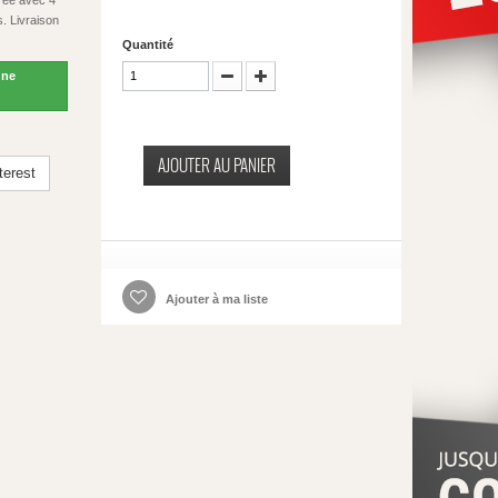
rée avec 4
. Livraison
Quantité
une
AJOUTER AU PANIER
terest
Ajouter à ma liste