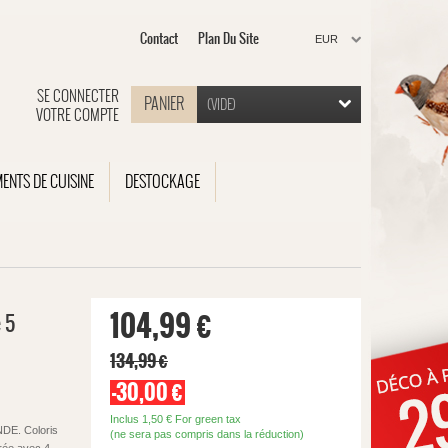
Contact
Plan Du Site
EUR
SE CONNECTER
PANIER
(VIDE)
VOTRE COMPTE
MENTS DE CUISINE
DESTOCKAGE
104,99 €
 5
134,99 €
-30,00 €
Inclus
1,50 €
For green tax
NDE. Coloris
(ne sera pas compris dans la réduction)