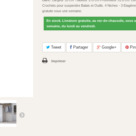
Blanc. Largeur 35 cm Hauteur 170 cm Profondeur 31.8 cm. Liv
Crochets pour suspendre Balais et Outils. 4 Niches - 3 Etagères
gratuite sous une semaine.
En stock. Livraison gratuite, au rez-de-chaussée, sous 
semaine, du lundi au vendredi.
Tweet
Partager
Google+
Pin
Imprimer