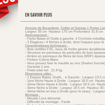
EN SAVOIR PLUS
Armoire de Buranderie, Cellier et Garage 1 Portes La
Largeur 35 cm Hauteur 170 cm Profondeur 31.8 cm
Aménagement :
- Partie Balais et Outils à gauche. 4 Crochets métalli
- 3 Etagères / 4 Niches à droite, dont l'espace pour l
Caractéristiques techniques :
- Bois certifiés FSC, issus de forêts gérées durableme
- Structure en panneaux de particules de bois épais
- Arrière en panneaux de fibres de bois (MDF) épais
- Finition Coloris Blanc
- Vous pouvez fixer le meuble au mur (fixation fournie
- Garantie 2 ans
- Poids total net : 21.8 kg.
Dimensions utiles :
- 1 Espace Balais, Outils,.. à Gauche : Largeur 13.
- 1ère Niche Haute à Droite : Largeur 18.5 cm Haut
- 2ème Niche Haute à Droite : Largeur 18.5 cm Haut
- 3ème Niche à Droite : Largeur 18.5 cm Hauteur 30
- 4ème Niche en bas à Droite (pour le seau) : Larg
Montage :
- Meuble Livré démonté
- Difficulté de montage : Facile