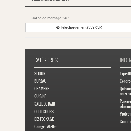
Notice de montage 2489
Téléchargement (559.03k)
CATÉGORIES
INFO
SEJOUR
Expédit
BUREAU
Conditi
CHAMBRE
Qui so
nous co
CUISINE
Paiemen
SALLE DE BAIN
plusieu
COLLECTIONS
Protect
DESTOCKAGE
Conditi
Garage - Atelier