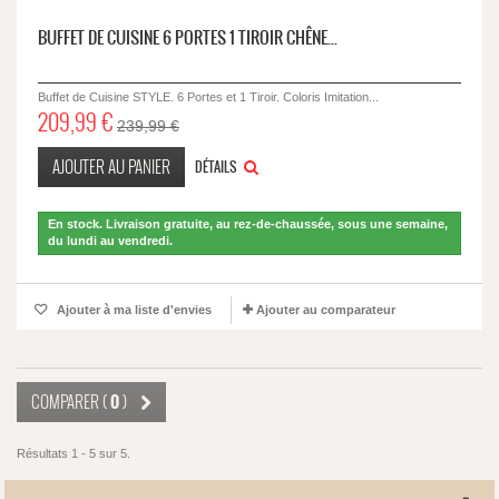
BUFFET DE CUISINE 6 PORTES 1 TIROIR CHÊNE...
Buffet de Cuisine STYLE. 6 Portes et 1 Tiroir. Coloris Imitation...
209,99 €
239,99 €
AJOUTER AU PANIER
DÉTAILS
En stock. Livraison gratuite, au rez-de-chaussée, sous une semaine,
du lundi au vendredi.
Ajouter à ma liste d'envies
Ajouter au comparateur
0
COMPARER (
)
Résultats 1 - 5 sur 5.