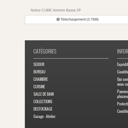
Notice CUBIC Armoire Basse 2P
Téléchargement (3.76M)
CATÉGORIES
INFO
SEJOUR
Expédit
BUREAU
Conditi
CHAMBRE
Qui so
nous co
CUISINE
Paiemen
SALLE DE BAIN
plusieu
COLLECTIONS
Protect
DESTOCKAGE
Conditi
Garage - Atelier