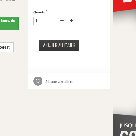
le Couleur
Quantité
 jours, du
AJOUTER AU PANIER
terest
Ajouter à ma liste