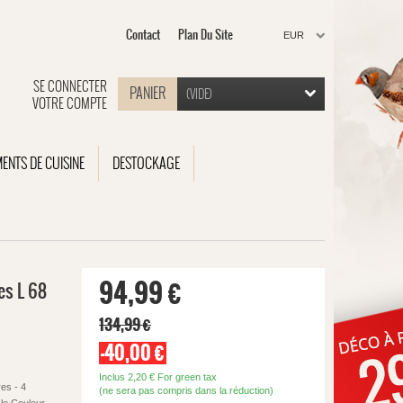
Contact
Plan Du Site
EUR
SE CONNECTER
PANIER
(VIDE)
VOTRE COMPTE
MENTS DE CUISINE
DESTOCKAGE
94,99 €
es L 68
134,99 €
-40,00 €
Inclus
2,20 €
For green tax
es - 4
(ne sera pas compris dans la réduction)