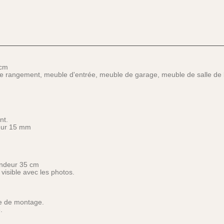
 cm
de rangement, meuble d'entrée, meuble de garage, meuble de salle de b
nt.
seur 15 mm
ondeur 35 cm
 visible avec les photos.
ce de montage.
.