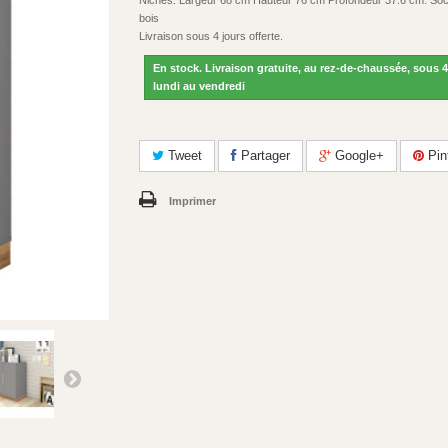
Niches. Largeur 68 cm Hauteur 76 cm Profondeur 37.6 cm. Soc
bois
Livraison sous 4 jours offerte.
En stock. Livraison gratuite, au rez-de-chaussée, sous 4
lundi au vendredi
Tweet
Partager
Google+
Pin
Imprimer