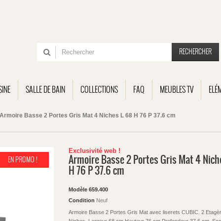
RECHERCHER
SINE
SALLE DE BAIN
COLLECTIONS
FAQ
MEUBLES TV
ELÉ
Armoire Basse 2 Portes Gris Mat 4 Niches L 68 H 76 P 37.6 cm
Exclusivité web !
Armoire Basse 2 Portes Gris Mat 4 Nich
EN PROMO !
H 76 P 37.6 cm
Modèle
659.400
Condition
Neuf
Armoire Basse 2 Portes Gris Mat avec liserets CUBIC. 2 Etagèr