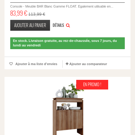
Console - Meuble BAR Blanc Gamme FLOAT. Egalement utilsable en...
83,99 €
113,99 €
AJOUTER AU PANIER
DÉTAILS
En stock. Livraison gratuite, au rez-de-chaussée, sous 7 jours, du
lundi au vendredi
Ajouter à ma liste d'envies
Ajouter au comparateur
EN PROMO !