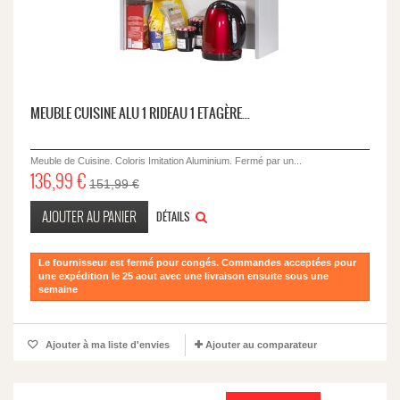
MEUBLE CUISINE ALU 1 RIDEAU 1 ETAGÈRE...
Meuble de Cuisine. Coloris Imitation Aluminium. Fermé par un...
136,99 €
151,99 €
AJOUTER AU PANIER
DÉTAILS
Le fournisseur est fermé pour congés. Commandes acceptées pour
une expédition le 25 aout avec une livraison ensuite sous une
semaine
Ajouter à ma liste d'envies
Ajouter au comparateur