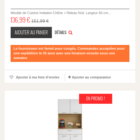
Meuble de Cuisine Imitation Chêne + Rideau Noir. Largeur 60 cm...
136,99 €
151,99 €
AJOUTER AU PANIER
DÉTAILS
Le fournisseur est fermé pour congés. Commandes acceptées pour
une expédition le 25 aout avec une livraison ensuite sous une
semaine
Ajouter à ma liste d'envies
Ajouter au comparateur
EN PROMO !