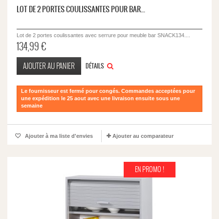
LOT DE 2 PORTES COULISSANTES POUR BAR...
Lot de 2 portes coulissantes avec serrure pour meuble bar SNACK134....
134,99 €
AJOUTER AU PANIER
DÉTAILS
Le fournisseur est fermé pour congés. Commandes acceptées pour
une expédition le 25 aout avec une livraison ensuite sous une
semaine
Ajouter à ma liste d'envies
Ajouter au comparateur
EN PROMO !