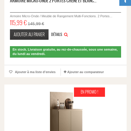
ARMOIRE MICRO-ONDE 2 PORTES CHÊNE ET BLANC...
Armoire Micro-Onde / Meuble de Rangement Multi-Fonctions. 2 Portes...
115,99 €
145,99 €
AJOUTER AU PANIER
DÉTAILS
En stock. Livraison gratuite, au rez-de-chaussée, sous une semaine,
du lundi au vendredi.
Ajouter à ma liste d'envies
Ajouter au comparateur
EN PROMO !