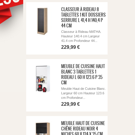
CLASSEUR À RIDEAU 8
TABLETTES 1 KIT DOSSIERS
SERRURE L 41,4 H 140,4 P
44 CM
Classeur à Rideau MATHA.
Hauteur 140.4 cm Largeur
41.4 cm Profondeur 44...
229,99 €
MEUBLE DE CUISINE HAUT
BLANC 3 TABLETTES 1
RIDEAU L 60 H 123.6 P 35
CM
Meuble Haut de Cuisine Blanc.
Largeur 60 cm Hauteur 123.6
cm Profondeur...
229,99 €
MEUBLE HAUT DE CUISINE
CHÊNE RIDEAU NOIR 4
NICHES 60 X 124 X 35 CM