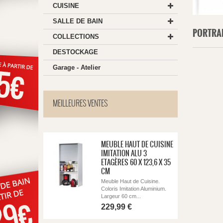
CUISINE
SALLE DE BAIN
PORTRA
COLLECTIONS
DESTOCKAGE
Garage - Atelier
MEILLEURES VENTES
MEUBLE HAUT DE CUISINE
IMITATION ALU 3
ETAGÈRES 60 X 123,6 X 35
CM
Meuble Haut de Cuisine.
Coloris Imitation Aluminium.
Largeur 60 cm...
229,99 €