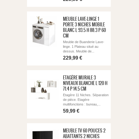
MEUBLE LAVE-LINGE 1
PORTE 3 NICHES MOBILE
BLANC L 93.5 H 88.3 P 60
CM
Meuble de Buanderie Lave-
linge. 1 Plateau situé au
dessus. Meuble de...
229,99 €
ETAGÈRE MURALE 3
NIVEAUX BLANCHE L 120 H
71.4 P 14.5 CM
Etagère 11 Niches. Séparation
de pièce. Etagère
multifonctions : bureau,...
59,99 €
MEUBLE TV 60 POUCES 2
ABATTANTS 2 NICHES