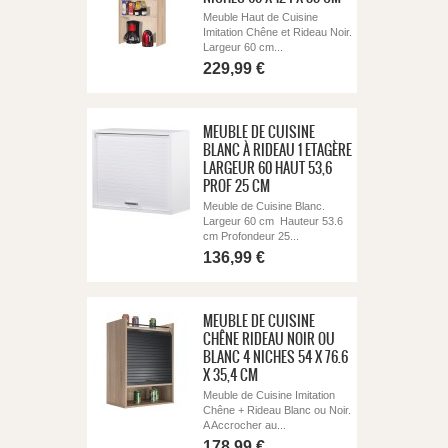
Meuble Haut de Cuisine
Imitation Chêne et Rideau Noir.
Largeur 60 cm...
229,99 €
MEUBLE DE CUISINE
BLANC À RIDEAU 1 ETAGÈRE
LARGEUR 60 HAUT 53,6
PROF 25 CM
Meuble de Cuisine Blanc.
Largeur 60 cm Hauteur 53.6
cm Profondeur 25...
136,99 €
MEUBLE DE CUISINE
CHÊNE RIDEAU NOIR OU
BLANC 4 NICHES 54 X 76.6
X 35,4 CM
Meuble de Cuisine Imitation
Chêne + Rideau Blanc ou Noir.
A Accrocher au...
178,99 €