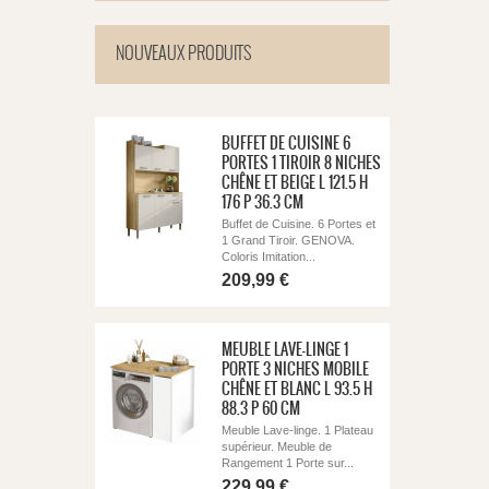
NOUVEAUX PRODUITS
BUFFET DE CUISINE 6
PORTES 1 TIROIR 8 NICHES
CHÊNE ET BEIGE L 121.5 H
176 P 36.3 CM
Buffet de Cuisine. 6 Portes et
1 Grand Tiroir. GENOVA.
Coloris Imitation...
209,99 €
MEUBLE LAVE-LINGE 1
PORTE 3 NICHES MOBILE
CHÊNE ET BLANC L 93.5 H
88.3 P 60 CM
Meuble Lave-linge. 1 Plateau
supérieur. Meuble de
Rangement 1 Porte sur...
229,99 €