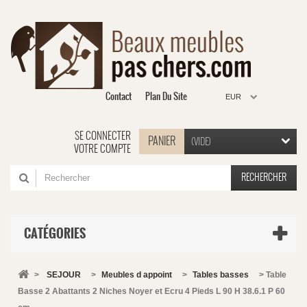
Contact
Plan Du Site
EUR
SE CONNECTER
PANIER
(VIDE)
VOTRE COMPTE
RECHERCHER
CATÉGORIES
>
SEJOUR
>
Meubles d appoint
>
Tables basses
>
Table
Basse 2 Abattants 2 Niches Noyer et Ecru 4 Pieds L 90 H 38.6.1 P 60