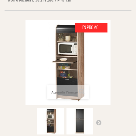
Noir 6 Niches L 58,2 H 180,7 P 47 cm
EN PROMO !
Agrandir l'image