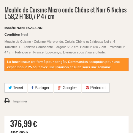
Meuble de Cuisine Micro-onde Chêne et Noir 6 Niches
L 58,2 H 180,7 P 47 cm
Modèle
NANTES260CNN
Condition
Neuf
Meuble de Cuisine - Colonne Micro-onde. Coloris Chêne et 2 rideaux Noirs. 6
Tablettes + 1 Tablette Coulissante. Largeur 58.2 cm Hauteur 180.7 cm Profondeur
47 cm. Fabriqué en France. Eco-conçu. Livraison sous 7 jours offerte.
Le fournisseur est fermé pour congés. Commandes acceptées pour une
expédition le 25 aout avec une livraison ensuite sous une semaine
Tweet
Partager
Google+
Pinterest
Imprimer
376,99 €