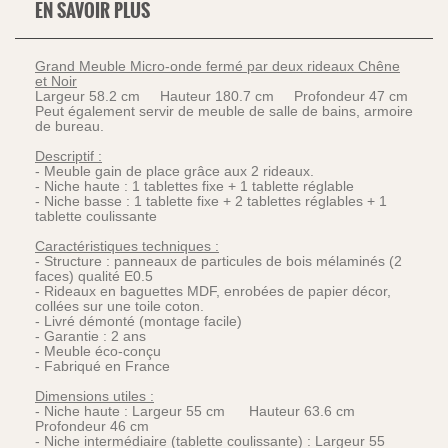
EN SAVOIR PLUS
Grand Meuble Micro-onde fermé par deux rideaux Chêne
et Noir
Largeur 58.2 cm Hauteur 180.7 cm Profondeur 47 cm
Peut également servir de meuble de salle de bains, armoire
de bureau.
Descriptif :
- Meuble gain de place grâce aux 2 rideaux.
- Niche haute : 1 tablettes fixe + 1 tablette réglable
- Niche basse : 1 tablette fixe + 2 tablettes réglables + 1
tablette coulissante
Caractéristiques techniques :
- Structure : panneaux de particules de bois mélaminés (2
faces) qualité E0.5
- Rideaux en baguettes MDF, enrobées de papier décor,
collées sur une toile coton.
- Livré démonté (montage facile)
- Garantie : 2 ans
- Meuble éco-conçu
- Fabriqué en France
Dimensions utiles :
- Niche haute : Largeur 55 cm Hauteur 63.6 cm
Profondeur 46 cm
- Niche intermédiaire (tablette coulissante) : Largeur 55