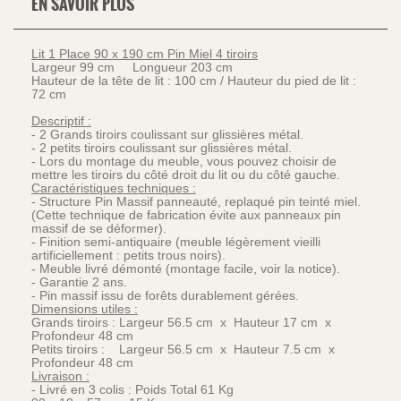
EN SAVOIR PLUS
Lit 1 Place 90 x 190 cm Pin Miel 4 tiroirs
Largeur 99 cm Longueur 203 cm
Hauteur de la tête de lit : 100 cm / Hauteur du pied de lit :
72 cm
Descriptif :
- 2 Grands tiroirs coulissant sur glissières métal.
- 2 petits tiroirs coulissant sur glissières métal.
- Lors du montage du meuble, vous pouvez choisir de
mettre les tiroirs du côté droit du lit ou du côté gauche.
Caractéristiques techniques :
- Structure Pin Massif panneauté, replaqué pin teinté miel.
(Cette technique de fabrication évite aux panneaux pin
massif de se déformer).
- Finition semi-antiquaire (meuble légèrement vieilli
artificiellement : petits trous noirs).
- Meuble livré démonté (montage facile, voir la notice).
- Garantie 2 ans.
- Pin massif issu de forêts durablement gérées.
Dimensions utiles :
Grands tiroirs : Largeur 56.5 cm x Hauteur 17 cm x
Profondeur 48 cm
Petits tiroirs : Largeur 56.5 cm x Hauteur 7.5 cm x
Profondeur 48 cm
Livraison :
- Livré en 3 colis : Poids Total 61 Kg