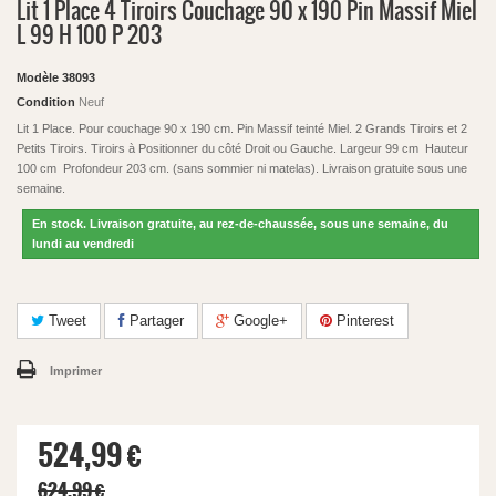
Lit 1 Place 4 Tiroirs Couchage 90 x 190 Pin Massif Miel
L 99 H 100 P 203
Modèle
38093
Condition
Neuf
Lit 1 Place. Pour couchage 90 x 190 cm. Pin Massif teinté Miel. 2 Grands Tiroirs et 2
Petits Tiroirs. Tiroirs à Positionner du côté Droit ou Gauche. Largeur 99 cm Hauteur
100 cm Profondeur 203 cm. (sans sommier ni matelas). Livraison gratuite sous une
semaine.
En stock. Livraison gratuite, au rez-de-chaussée, sous une semaine, du
lundi au vendredi
Tweet
Partager
Google+
Pinterest
Imprimer
524,99 €
624,99 €