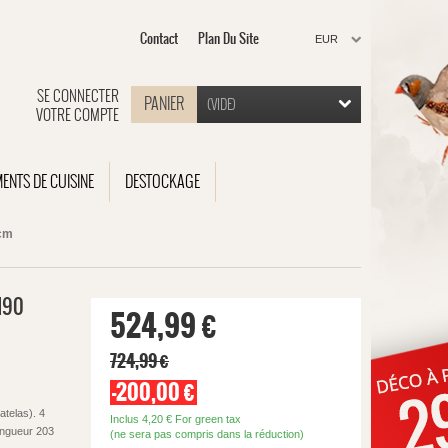
Contact
Plan Du Site
EUR
SE CONNECTER
PANIER
(VIDE)
VOTRE COMPTE
MENTS DE CUISINE
DESTOCKAGE
 cm
x190
524,99 €
724,99 €
-200,00 €
telas). 4
Inclus
4,20 €
For green tax
ongueur 203
(ne sera pas compris dans la réduction)