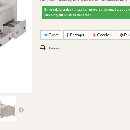
cm. Style Charme Anglais. Livraison sous une semaine offerte.
En stock. Livraison gratuite, au rez-de-chaussée, sous 
semaine, du lundi au vendredi
Tweet
Partager
Google+
Pin
Imprimer