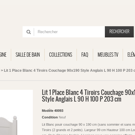
RECHERCHER
SINE
SALLE DE BAIN
COLLECTIONS
FAQ
MEUBLES TV
ELÉ
>
Lit 1 Place Blanc 4 Tiroirs Couchage 90x190 Style Anglais L 90 H 100 P 203
Lit 1 Place Blanc 4 Tiroirs Couchage 90
Style Anglais L 90 H 100 P 203 cm
Modèle
40093
Condition
Neuf
Lit Blanc pouir couchage 90 x 190 cm (sans sommier et sans ma
Tiroirs (2 grands et 2 petits). Largeur 99 cm Hauteur 100 cm L