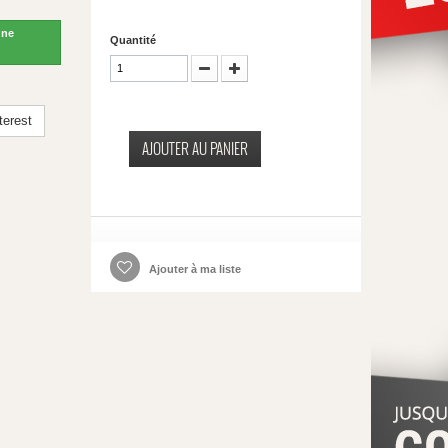
une
Quantité
terest
AJOUTER AU PANIER
Ajouter à ma liste