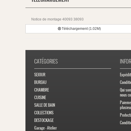
Notice de montage 40093 38093
Téléchargement (1.02M)
CATÉGORIES
INFO
SEJOUR
Expédit
BUREAU
Conditi
CHAMBRE
Qui so
nous co
CUISINE
Paiemen
SALLE DE BAIN
plusieu
COLLECTIONS
Protect
DESTOCKAGE
Conditi
Garage - Atelier