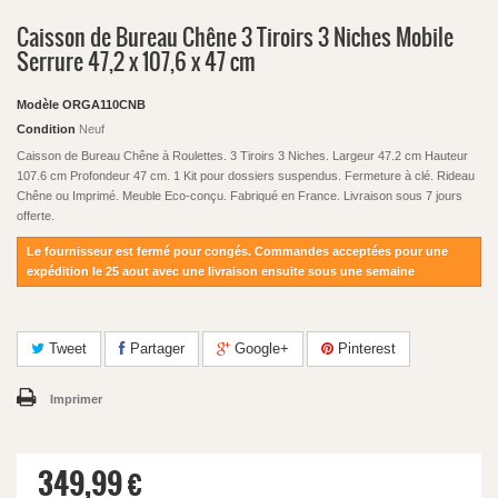
Caisson de Bureau Chêne 3 Tiroirs 3 Niches Mobile
Serrure 47,2 x 107,6 x 47 cm
Modèle
ORGA110CNB
Condition
Neuf
Caisson de Bureau Chêne à Roulettes. 3 Tiroirs 3 Niches. Largeur 47.2 cm Hauteur
107.6 cm Profondeur 47 cm. 1 Kit pour dossiers suspendus. Fermeture à clé. Rideau
Chêne ou Imprimé. Meuble Eco-conçu. Fabriqué en France. Livraison sous 7 jours
offerte.
Le fournisseur est fermé pour congés. Commandes acceptées pour une
expédition le 25 aout avec une livraison ensuite sous une semaine
Tweet
Partager
Google+
Pinterest
Imprimer
349,99 €