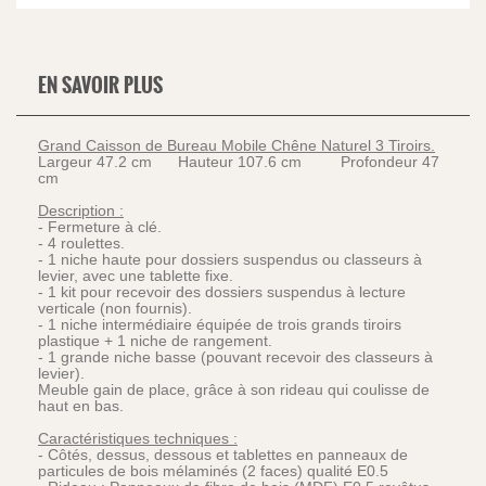
EN SAVOIR PLUS
Grand Caisson de Bureau Mobile Chêne Naturel 3 Tiroirs.
Largeur 47.2 cm Hauteur 107.6 cm Profondeur 47
cm
Description :
- Fermeture à clé.
- 4 roulettes.
- 1 niche haute pour dossiers suspendus ou classeurs à
levier, avec une tablette fixe.
- 1 kit pour recevoir des dossiers suspendus à lecture
verticale (non fournis).
- 1 niche intermédiaire équipée de trois grands tiroirs
plastique + 1 niche de rangement.
- 1 grande niche basse (pouvant recevoir des classeurs à
levier).
Meuble gain de place, grâce à son rideau qui coulisse de
haut en bas.
Caractéristiques techniques :
- Côtés, dessus, dessous et tablettes en panneaux de
particules de bois mélaminés (2 faces) qualité E0.5