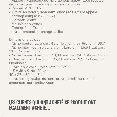
- Rideau : Panneaux de fibre de bois (MDF) E0.5 revêtus
de papier puis collés sur une toile de coton.
- Dos en MDF E0.5
- Tiroirs en polystyrène demi choc (également appelé
Thermoplastique ISO 2897)
- Garantie 2 ans.
- Meuble éco-conçu.
- Fabriqué en France
- Livré démonté (montage facile)
Dimensions utiles :
- Niche haute : Larg cm : 43,8 Haut cm : 37 Prof cm : 38.7
- Niche intermédiaire sans tiroir : Larg cm : 16,5 Haut cm :
21,5 Prof cm : 38,7
- Niche basse : Larg cm : 43,8 Haut cm : 34 Prof cm : 38.7
- Chaque tiroir : Larg cm : 25,2 Haut cm : 9,5 Prof cm : 36
Livraison :
- Livré en 2 colis. Poids Total 33 kg
115 x 48 x 9 cm 30 kg
40 x 27 x 32 cm 3 kg
- Livraison gratuite, du lundi au vendredi, au rez-de-
chaussée, sur rendez-vous.
LES CLIENTS QUI ONT ACHETÉ CE PRODUIT ONT
ÉGALEMENT ACHETÉ...