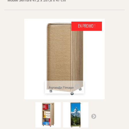
Mobile Serrure 47,2 x 107,6 x 47 cm
EN PROMO !
Agrandir l'image