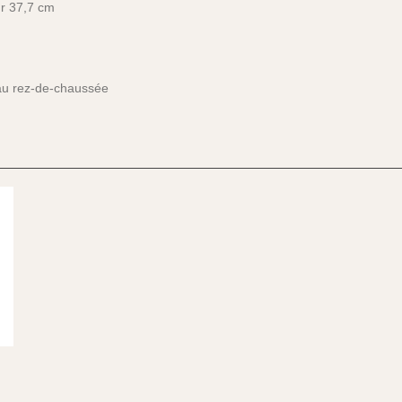
ur 37,7 cm
, au rez-de-chaussée