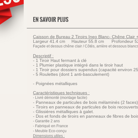
EN SAVOIR PLUS
Caisson de Bureau 2 Tiroirs Ineo Blanc- Chêne Clair 
Largeur 41.4 cm Hauteur 55.8 cm Profondeur 5
Façade et dessus chêne clair / Côtés, arrière et dessous blancs
Descriptif :
- 1 Tiroir Haut fermant à clé
- 1 Plumier plastique intégré dans le tiroir haut
- 1 Tiroir pour dossiers supendus (capacité environ 25
- 5 Roulettes (dont 1 anti-basculement)
- Poignées métalliques
Caractéristiques techniques :
- Livré démonté (montage facile)
- Panneaux de particules de bois mélaminés (2 faces
- Tiroirs en panneaux de particules de bois recouver
- Glissières métalliques à galet.
- Dos et fonds de tiroirs en panneaux de fibres de bo
- Garantie 2 ans
- Fabriqué en France
- Meuble Eco-conçu
Dimensions utiles :