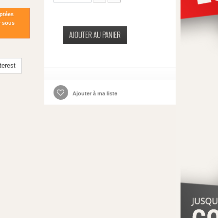
ptées
e sous
AJOUTER AU PANIER
terest
Ajouter à ma liste