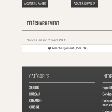
AJOUTER AU PANIER
AJOUTER AU PANIER
TÉLÉCHARGEMENT
Notice Caisson 2 tiroirs INEO
Téléchargement (150.63k)
CATÉGORIES
INFO
SEJOUR
Expédit
BUREAU
Conditi
CHAMBRE
Qui so
nous co
CUISINE
Paiemen