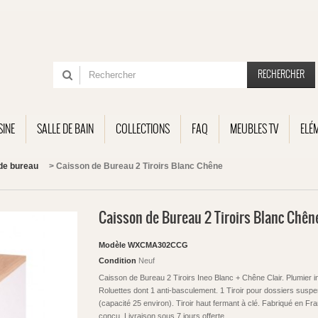
RECHERCHER
SINE
SALLE DE BAIN
COLLECTIONS
FAQ
MEUBLES TV
ELÉ
de bureau
>
Caisson de Bureau 2 Tiroirs Blanc Chêne
Caisson de Bureau 2 Tiroirs Blanc Chên
Modèle
WXCMA302CCG
Condition
Neuf
Caisson de Bureau 2 Tiroirs Ineo Blanc + Chêne Clair. Plumier i
Roluettes dont 1 anti-basculement. 1 Tiroir pour dossiers susp
(capacité 25 environ). Tiroir haut fermant à clé. Fabriqué en Fr
conçu. Livraison sous 7 jours offerte