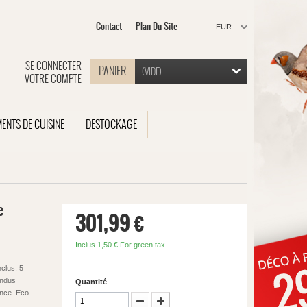
Contact
Plan Du Site
EUR
SE CONNECTER
PANIER
(VIDE)
VOTRE COMPTE
MENTS DE CUISINE
DESTOCKAGE
e
301,99 €
Inclus
1,50 €
For green tax
nclus. 5
endus
Quantité
ance. Eco-