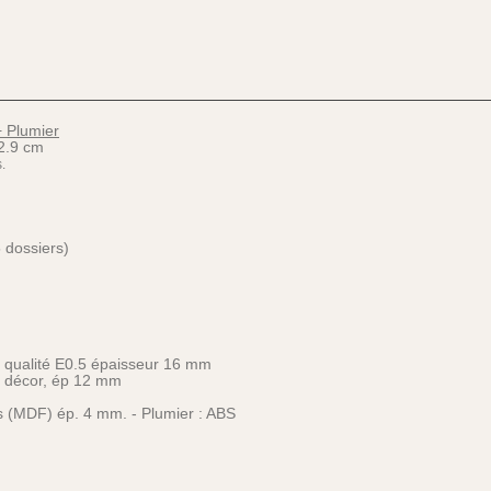
+ Plumier
2.9 cm
.
 dossiers)
) qualité E0.5 épaisseur 16 mm
ts décor, ép 12 mm
is (MDF) ép. 4 mm. - Plumier : ABS