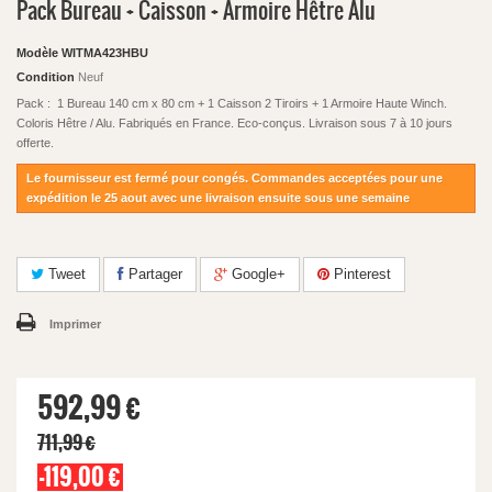
Pack Bureau + Caisson + Armoire Hêtre Alu
Modèle
WITMA423HBU
Condition
Neuf
Pack : 1 Bureau 140 cm x 80 cm + 1 Caisson 2 Tiroirs + 1 Armoire Haute Winch.
Coloris Hêtre / Alu. Fabriqués en France. Eco-conçus. Livraison sous 7 à 10 jours
offerte.
Le fournisseur est fermé pour congés. Commandes acceptées pour une
expédition le 25 aout avec une livraison ensuite sous une semaine
Tweet
Partager
Google+
Pinterest
Imprimer
592,99 €
711,99 €
-119,00 €