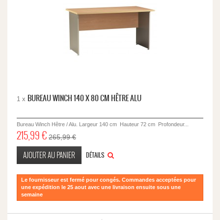
BUREAU WINCH 140 X 80 CM HÊTRE ALU
1 x
Bureau Winch Hêtre / Alu. Largeur 140 cm Hauteur 72 cm Profondeur...
215,99 €
265,99 €
AJOUTER AU PANIER
DÉTAILS
Le fournisseur est fermé pour congés. Commandes acceptées pour
une expédition le 25 aout avec une livraison ensuite sous une
semaine