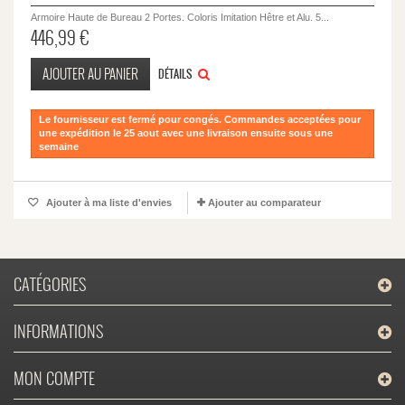
Armoire Haute de Bureau 2 Portes. Coloris Imitation Hêtre et Alu. 5...
446,99 €
AJOUTER AU PANIER
DÉTAILS
Le fournisseur est fermé pour congés. Commandes acceptées pour
une expédition le 25 aout avec une livraison ensuite sous une
semaine
Ajouter à ma liste d'envies
Ajouter au comparateur
CATÉGORIES
INFORMATIONS
MON COMPTE