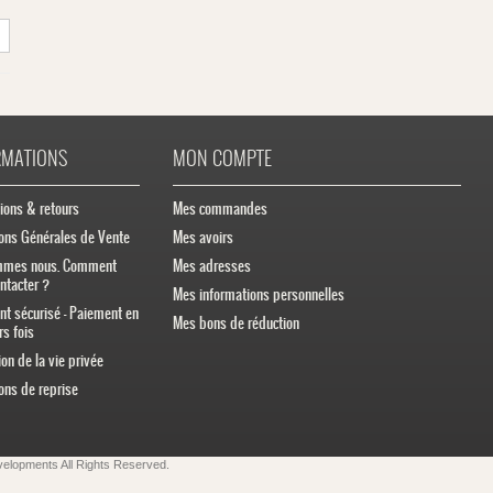
RMATIONS
MON COMPTE
ions & retours
Mes commandes
ons Générales de Vente
Mes avoirs
mmes nous. Comment
Mes adresses
ntacter ?
Mes informations personnelles
t sécurisé - Paiement en
Mes bons de réduction
rs fois
ion de la vie privée
ons de reprise
velopments
All Rights Reserved.