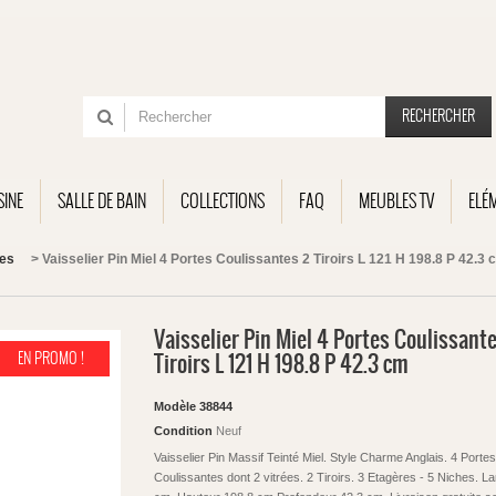
RECHERCHER
SINE
SALLE DE BAIN
COLLECTIONS
FAQ
MEUBLES TV
ELÉ
ues
>
Vaisselier Pin Miel 4 Portes Coulissantes 2 Tiroirs L 121 H 198.8 P 42.3 
Vaisselier Pin Miel 4 Portes Coulissant
EN PROMO !
Tiroirs L 121 H 198.8 P 42.3 cm
Modèle
38844
Condition
Neuf
Vaisselier Pin Massif Teinté Miel. Style Charme Anglais. 4 Portes
Coulissantes dont 2 vitrées. 2 Tiroirs. 3 Etagères - 5 Niches. L