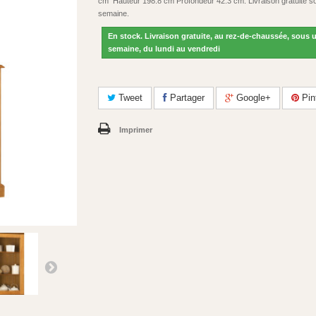
cm Hauteur 198.8 cm Profondeur 42.3 cm. Livraison gratuite s
semaine.
En stock. Livraison gratuite, au rez-de-chaussée, sous 
semaine, du lundi au vendredi
Tweet
Partager
Google+
Pin
Imprimer