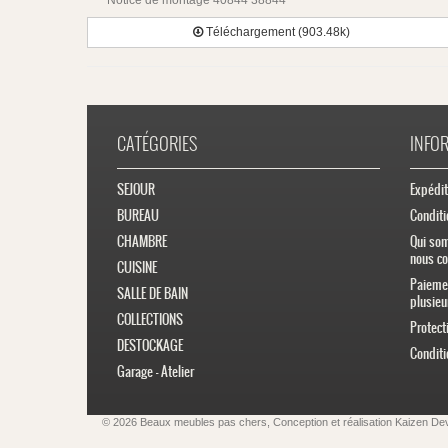
Notice de montage 40844 38844
Téléchargement (903.48k)
CATÉGORIES
INFO
SEJOUR
Expédit
BUREAU
Conditi
CHAMBRE
Qui so
nous co
CUISINE
Paiemen
SALLE DE BAIN
plusieu
COLLECTIONS
Protect
DESTOCKAGE
Conditi
Garage - Atelier
© 2026 Beaux meubles pas chers, Conception et réalisation
Kaizen De