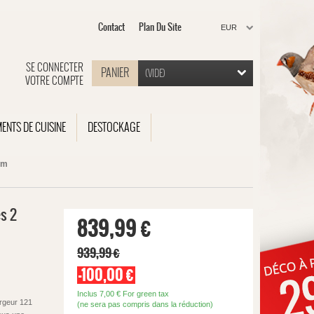
Contact
Plan Du Site
EUR
SE CONNECTER
PANIER
(VIDE)
VOTRE COMPTE
MENTS DE CUISINE
DESTOCKAGE
cm
es 2
839,99 €
939,99 €
-100,00 €
Inclus
7,00 €
For green tax
argeur 121
(ne sera pas compris dans la réduction)