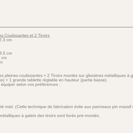
es Coulissantes et 2 Tiroirs
.3 cm.
28.5 cm
4 cm
cm
s pleines coulissantes + 2 Tiroirs montés sur glissières métalliques à g
te) + 1 grande tablette réglable en hauteur (partie basse).
à équiper selon vos préférences :
nté miel. (Cette technique de fabrication évite aux panneaux pin massif
 métalliques à galets des tiroirs sont livrés pré-montés.