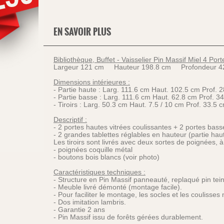
EN SAVOIR PLUS
Bibliothèque, Buffet - Vaisselier Pin Massif Miel 4 Port
Largeur 121 cm Hauteur 198.8 cm Profondeur 42
Dimensions intérieures :
- Partie haute : Larg. 111.6 cm Haut. 102.5 cm Prof. 
- Partie basse : Larg. 111.6 cm Haut. 62.8 cm Prof. 3
- Tiroirs : Larg. 50.3 cm Haut. 7.5 / 10 cm Prof. 33.5 
Descriptif :
- 2 portes hautes vitrées coulissantes + 2 portes basse
- 2 grandes tablettes réglables en hauteur (partie hau
Les tiroirs sont livrés avec deux sortes de poignées, 
- poignées coquille métal
- boutons bois blancs (voir photo)
Caractéristiques techniques :
- Structure en Pin Massif panneauté, replaqué pin tei
- Meuble livré démonté (montage facile).
- Pour faciliter le montage, les socles et les coulisses
- Dos imitation lambris.
- Garantie 2 ans
- Pin Massif issu de forêts gérées durablement.